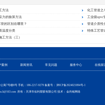
工方法
化工管道之
应力的验算方法
工业级upv
VC管的区别在哪里？
管道介质性
质温度分类
特殊工艺管
施工方法（三）
户案例
新闻资讯
常见问题
服务中心
在线留
号楼8号 手机：186-2217-9279 备案号：
津ICP备2024021894号-1
ou.li@163.com 所有：天津市佑利塑胶有限公司 技术：
金尚铭网络