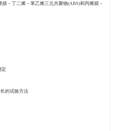
)、丙烯腈－丁二烯－苯乙烯三元共聚物(ABS)和丙烯腈－
测定
速增长的试验方法