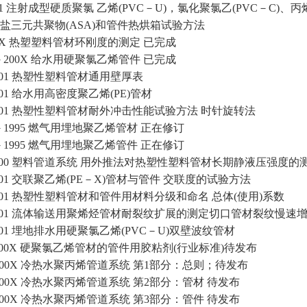
－2001 注射成型硬质聚氯 乙烯(PVC－U)，氯化聚氯乙(PVC－C
盐三元共聚物(ASA)和管件热烘箱试验方法
200X 热塑塑料管材环刚度的测定 已完成
．2－200X 给水用硬聚氯乙烯管件 已完成
－2001 热塑性塑料管材通用壁厚表
2001 给水用高密度聚乙烯(PE)管材
2－2001 热塑性塑料管材耐外冲击性能试验方法 时针旋转法
．1－1995 燃气用埋地聚乙烯管材 正在修订
．2－1995 燃气用埋地聚乙烯管件 正在修订
2－2000 塑料管道系统 用外推法对热塑性塑料管材长期静液压强度的
－2001 交联聚乙烯(PE－X)管材与管件 交联度的试验方法
5－2001 热塑性塑料管材和管件用材料分级和命名 总体(使用)系数
6－2001 流体输送用聚烯烃管材耐裂纹扩展的测定切口管材裂纹慢
－2001 埋地排水用硬聚氯乙烯(PVC－U)双壁波纹管材
－200X 硬聚氯乙烯管材的管件用胶粘剂(行业标准)待发布
.1-200X 冷热水聚丙烯管道系统 第1部分：总则；待发布
2-200X 冷热水聚丙烯管道系统 第2部分：管材 待发布
3-200X 冷热水聚丙烯管道系统 第3部分：管件 待发布