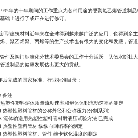
4年至1995年的十年期间的工作重点为各种用途的硬聚氯乙烯管道
基础上进行了或正在进行修订。
新型建筑材料近年来在全球得到越来越广泛的应用，也得到多主
烯、聚乙烯聚、丙烯等的生产技术也有很大的变化和发殿，管道
(嵌铜)
UPVC 内螺纹直接头(嵌铜)
工业用UPVC管材
管件及阀门标准化分技术委员会的工作十分活跃，队伍水断壮大，
管道制品的健康发展估出更大的贡献。
 1998年后完成的国家标准、行业标准目录：
 备注
－200 热塑性塑料熔体质量流动速率和熔体体积流动速率的测定
－2001 热塑性塑料管材的公称外径和公称压力(分制系列)
－200X 流体输送用热塑性塑料管材耐液压试验方法 已完成
2001 热塑性塑料管材 纵纵向回缩率的测定
－2001 热塑性塑料管材、管件 维卡软化湿度的测定