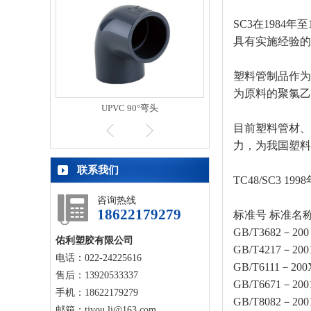
SC3在198
具有实施经验的
塑料管制品作为
为原料的聚氯乙
通(嵌铜)
UPVC 90°弯头
UPVC 内螺纹90°弯头
目前塑料管材、
力，为我国塑料
联系我们
TC48/SC3
咨询热线
18622179279
标准号 标准名称
GB/T3682
佑利塑胶有限公司
GB/T4217
电话：022-24225616
GB/T6111
售后：13920533337
GB/T6671－
手机：18622179279
GB/T8082
邮箱：tjyou.li@163.com