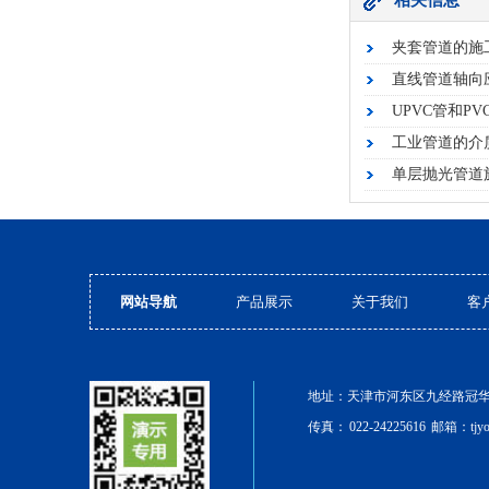
相关信息
夹套管道的施
直线管道轴向
UPVC管和P
工业管道的介
单层抛光管道
网站导航
产品展示
关于我们
客
地址：天津市河东区九经路冠华公寓7
传真：
022-24225616
邮箱：tjy