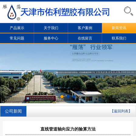
产品展示
关于我们
客户案例
新闻资讯
常见问题
服务中心
在线留言
联系我们
公司新闻
【返回列表】
直线管道轴向应力的验算方法