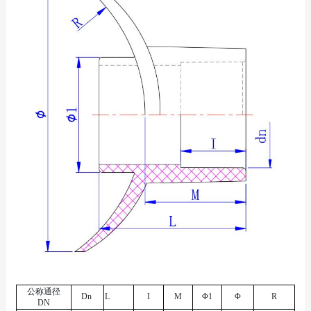
公称通径
Dn
L
I
M
Φ1
Φ
R
DN