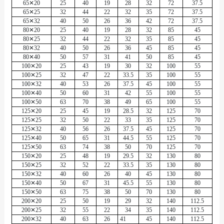
65✕20
25
40
19
28
32
72
37.5
65✕25
32
44
22
32
35
72
37.5
65✕32
40
50
26
36
42
72
37.5
80✕20
25
40
19
28
32
85
45
80✕25
32
44
22
32
35
85
45
80✕32
40
50
26
36
45
85
45
80✕40
50
57
31
41
50
85
45
100✕20
25
43
19
30
32
100
55
100✕25
32
47
22
33.5
35
100
55
100✕32
40
53
26
37.5
45
100
55
100✕40
50
60
31
42
55
100
55
100✕50
63
70
38
49
65
100
55
125✕20
25
45
19
28.5
32
125
70
125✕25
32
50
22
33
35
125
70
125✕32
40
56
26
37.5
45
125
70
125✕40
50
65
31
44.5
55
125
70
125✕50
63
74
38
50
70
125
70
150✕20
25
48
19
29.5
32
130
80
150✕25
32
52
22
33.5
35
130
80
150✕32
40
60
26
40
45
130
80
150✕40
50
67
31
45.5
55
130
80
150✕50
63
75
38
50
70
130
80
200✕20
25
50
19
29
32
140
112.5
200✕25
32
55
22
34
35
140
112.5
200✕32
40
63
26
41
45
140
112.5