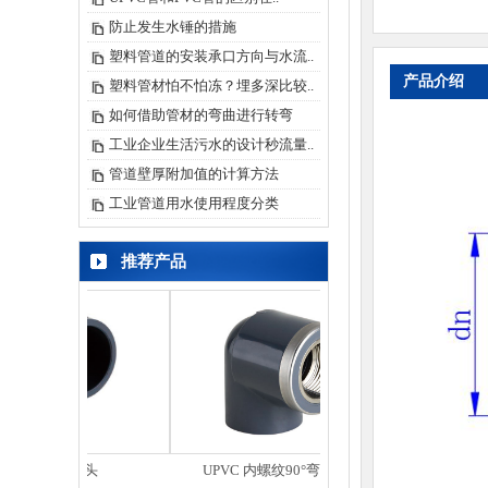
防止发生水锤的措施
塑料管道的安装承口方向与水流..
产品介绍
塑料管材怕不怕冻？埋多深比较..
如何借助管材的弯曲进行转弯
工业企业生活污水的设计秒流量..
管道壁厚附加值的计算方法
工业管道用水使用程度分类
推荐产品
弯头
UPVC 内螺纹90°弯头(嵌铜)
UPVC 内螺纹直接头(