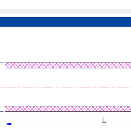
嵌铜)
工业用UPVC管材
UPVC 45°弯头