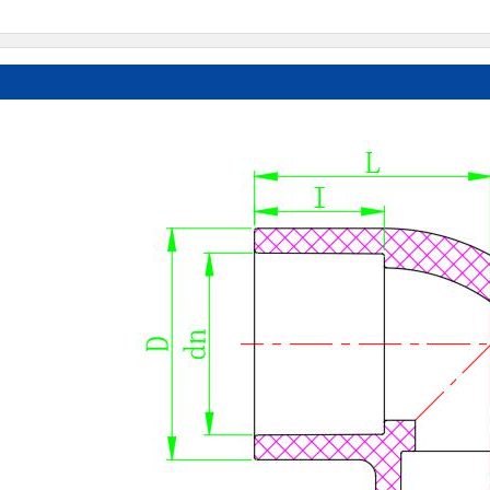
°弯头
UPVC 内螺纹90°弯头(嵌铜)
UPVC 内螺纹直接头