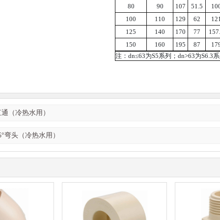
80
90
107
51.5
10
100
110
129
62
12
125
140
170
77
157
150
160
195
87
17
注：dn≤63为S5系列；dn>63为S6.3
 直通（冷热水用）
 45°弯头（冷热水用）