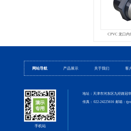
CPVC 龙口
网站导航
产品展示
关于我们
客
地址：天津市河东区九经路冠华公寓7
传真：
022-24225616
邮箱：tjy
手机站