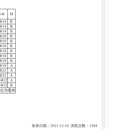
N-Φ
M
-Φ14
B
-Φ14
B
-Φ14
B
-Φ18
B
-Φ18
B
-Φ18
B
-Φ18
B
-Φ18
B
-Φ18
B
-Φ18
A
-Φ22
A
-Φ22
A
-Φ22
A
-Φ22
B
单位为毫米
发表日期：2021-12-16 浏览次数：1394